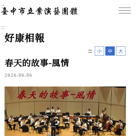
:::
臺中市立案演藝團體｜
:::
好康相報
:::
小
中
大
春天的故事-風情
2026.06.06