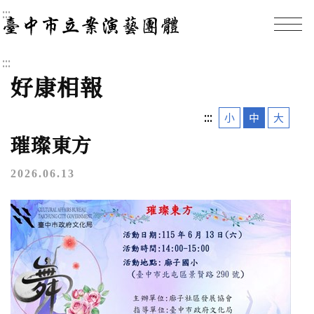
:::
臺中市立案演藝團體｜
:::
好康相報
:::
小
中
大
璀璨東方
2026.06.13