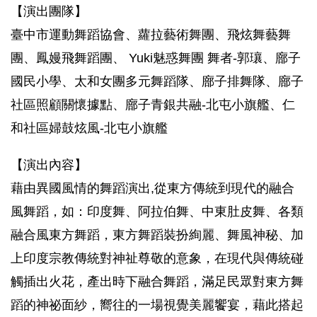
【演出團隊】
臺中市運動舞蹈協會、蘿拉藝術舞團、飛炫舞藝舞
團、鳳嫚飛舞蹈團、 Yuki魅惑舞團 舞者-郭瓖、廍子
國民小學、太和女團多元舞蹈隊、廍子排舞隊、廍子
社區照顧關懷據點、廍子青銀共融-北屯小旗艦、仁
和社區婦鼓炫風-北屯小旗艦
【演出內容】
藉由異國風情的舞蹈演出,從東方傳統到現代的融合
風舞蹈，如：印度舞、阿拉伯舞、中東肚皮舞、各類
融合風東方舞蹈，東方舞蹈裝扮絢麗、舞風神秘、加
上印度宗教傳統對神祉尊敬的意象，在現代與傳統碰
觸插出火花，產出時下融合舞蹈，滿足民眾對東方舞
蹈的神祕面紗，嚮往的一場視覺美麗饗宴，藉此搭起