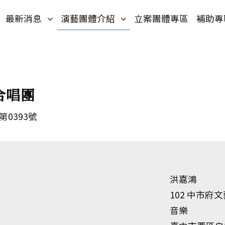
入口網站
網站導覽
(按鍵盤[下]，向下展開次選單)
(按鍵盤[下]，向下展開次選
最新消息
演藝團體介紹
立案團體專區
補助專
合唱團
第0393號
洪嘉鴻
102 中市府
音樂