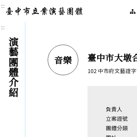
:::
臺中市立案演藝團體｜
:::
演藝團體介紹
臺中市大墩
音樂
102 中市府文藝證字
負責人
立案證號
團體分類