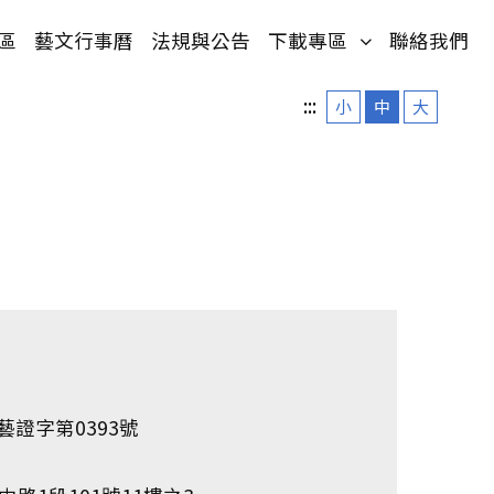
單)
(按鍵盤[下]，
區
藝文行事曆
法規與公告
下載專區
聯絡我們
:::
小
中
大
文藝證字第0393號