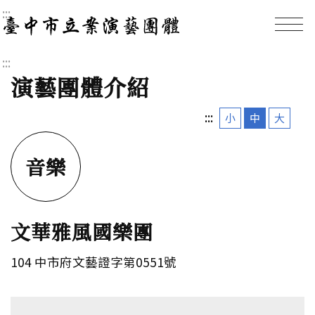
:::
臺中市立案演藝團體｜
:::
演藝團體介紹
:::
小
中
大
音樂
文華雅風國樂團
104 中市府文藝證字第0551號