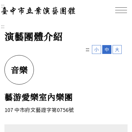
:::
臺中市立案演藝團體｜
:::
演藝團體介紹
:::
小
中
大
音樂
藝游愛樂室內樂團
107 中市府文藝證字第0756號