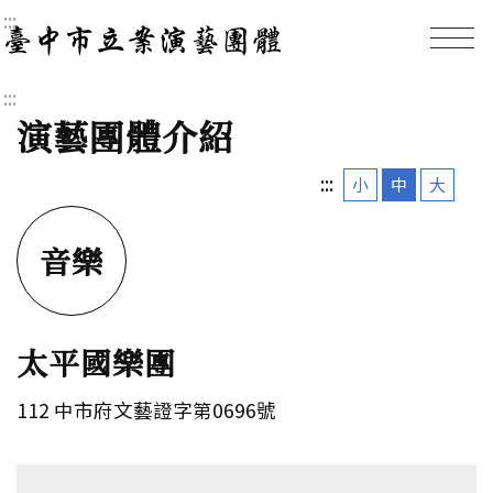
:::
臺中市立案演藝團體｜
:::
演藝團體介紹
:::
小
中
大
音樂
太平國樂團
112 中市府文藝證字第0696號