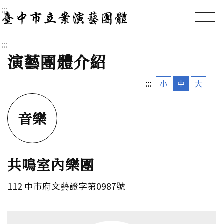
:::
臺中市立案演藝團體｜
:::
演藝團體介紹
:::
小
中
大
音樂
共鳴室內樂團
112 中市府文藝證字第0987號