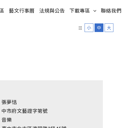
單)
(按鍵盤[下]，
區
藝文行事曆
法規與公告
下載專區
聯絡我們
:::
小
中
大
張夢恬
中市府文藝證字第號
音樂