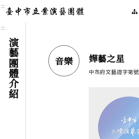
:::
臺中市立案演藝團體｜
:::
演藝團體介紹
嬅藝之星
音樂
中市府文藝證字第號