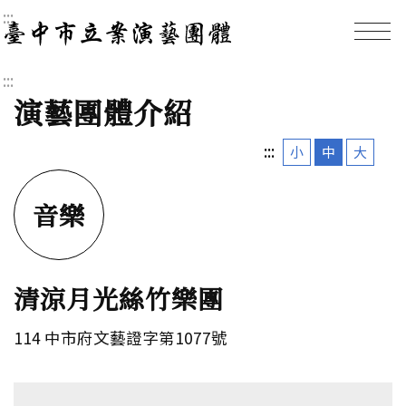
:::
臺中市立案演藝團體｜
:::
演藝團體介紹
:::
小
中
大
音樂
清涼月光絲竹樂團
114 中市府文藝證字第1077號