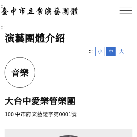
:::
臺中市立案演藝團體｜
:::
演藝團體介紹
:::
小
中
大
音樂
大台中愛樂管樂團
100 中市府文藝證字第0001號