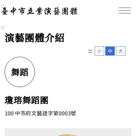
:::
臺中市立案演藝團體｜
:::
演藝團體介紹
:::
小
中
大
舞蹈
瓊瑢舞蹈團
100 中市府文藝證字第0003號