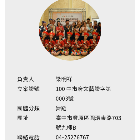
負責人
梁明祥
立案證號
100 中市府文藝證字第
0003號
團體分類
舞蹈
團址
臺中市豐原區圓環東路703
號九樓B
聯絡電話
04-25276767