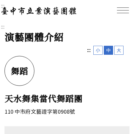
:::
臺中市立案演藝團體｜
:::
演藝團體介紹
:::
小
中
大
舞蹈
天水舞集當代舞蹈團
110 中市府文藝證字第0908號