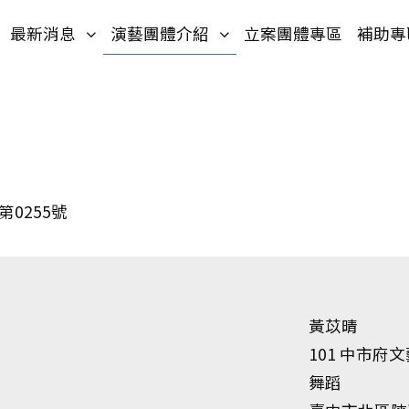
入口網站
網站導覽
(按鍵盤[下]，向下展開次選單)
(按鍵盤[下]，向下展開次選
最新消息
演藝團體介紹
立案團體專區
補助專
第0255號
黃苡晴
101 中市府
舞蹈