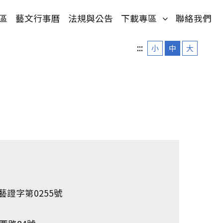
單)
(按鍵盤[下]，
區
藝文行事曆
法規與公告
下載專區
聯絡我們
:::
小
中
大
文藝證字第0255號