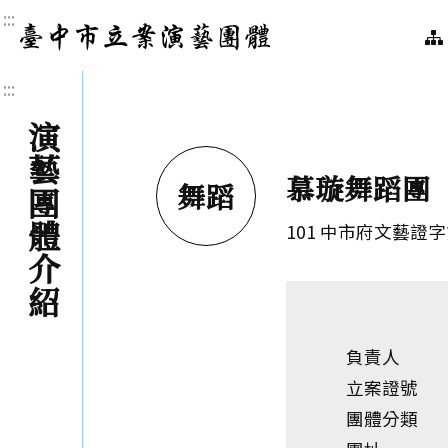
:::
臺中市立案演藝團體｜
:::
演藝團體介紹
慕璇舞蹈團
舞蹈
101 中市府文藝證字
負責人
立案證號
團體分類