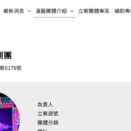
入口網站
網站導覽
(按鍵盤[下]，向下展開次選單)
(按鍵盤[下]，向下展開次選
最新消息
演藝團體介紹
立案團體專區
補助專
劇團
第0176號
負責人
立案證號
團體分類