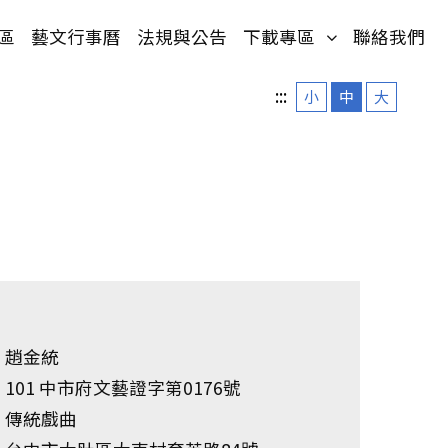
單)
(按鍵盤[下]，
區
藝文行事曆
法規與公告
下載專區
聯絡我們
:::
小
中
大
趙金統
101 中市府文藝證字第0176號
傳統戲曲