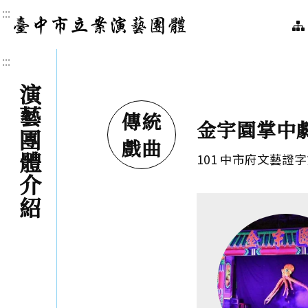
:::
臺中市立案演藝團體｜
:::
演藝團體介紹
傳統
金宇園掌中
戲曲
101 中市府文藝證字