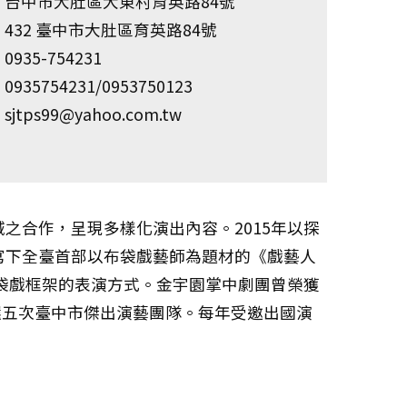
台中市大肚區大東村育英路84號
432 臺中市大肚區育英路84號
0935-754231
0935754231/0953750123
sjtps99@yahoo.com.tw
之合作，呈現多樣化演出內容。2015年以探
寫下全臺首部以布袋戲藝師為題材的《戲藝人
布袋戲框架的表演方式。金宇園掌中劇團曾榮獲
選五次臺中市傑出演藝團隊。每年受邀出國演