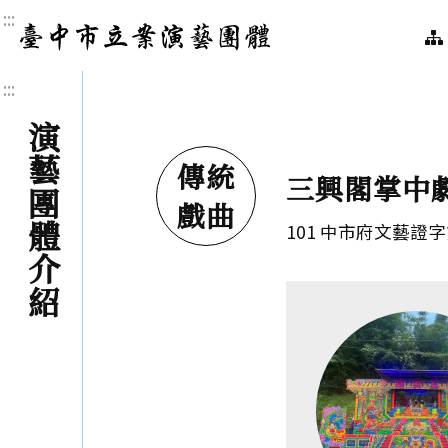
:::
臺中市立案演藝團體｜
:::
演藝團體介紹
傳統
三興閣掌中
戲曲
101 中市府文藝證字