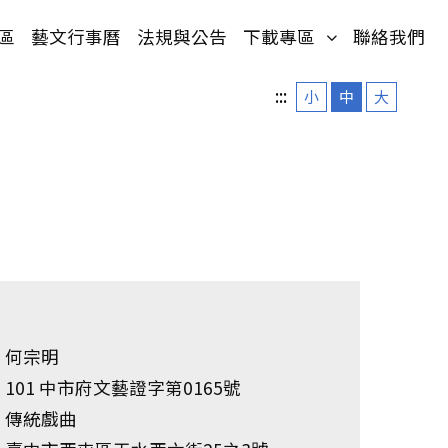
單)
(按鍵盤[下]，
區
藝文行事曆
法規與公告
下載專區
聯絡我們
:::
小
中
大
何宗明
101 中市府文藝證字第0165號
傳統戲曲