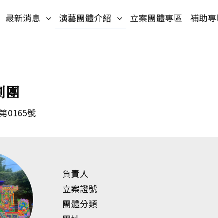
入口網站
網站導覽
(按鍵盤[下]，向下展開次選單)
(按鍵盤[下]，向下展開次選
最新消息
演藝團體介紹
立案團體專區
補助專
劇團
第0165號
負責人
立案證號
團體分類