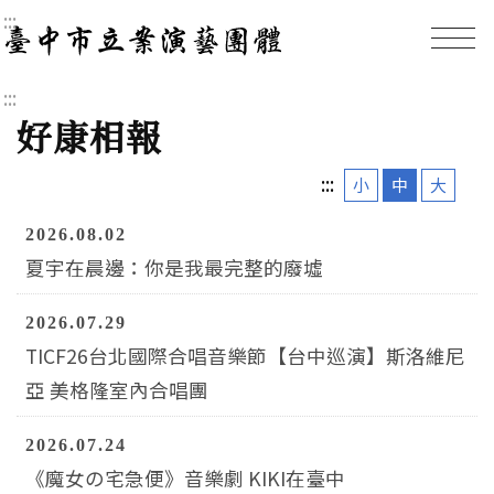
:::
臺中市立案演藝團體｜
:::
好康相報
:::
小
中
大
2026.08.02
夏宇在晨邊：你是我最完整的廢墟
2026.07.29
TICF26台北國際合唱音樂節【台中巡演】斯洛維尼
亞 美格隆室內合唱團
2026.07.24
《魔女の宅急便》音樂劇 KIKI在臺中