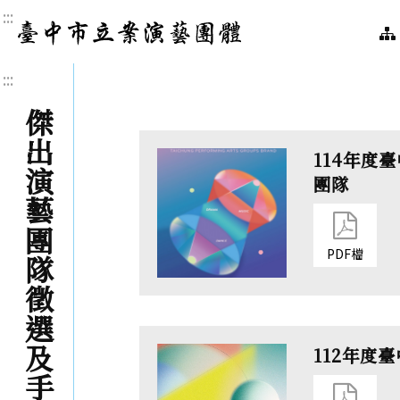
:::
臺中市立案演藝團體｜
:::
傑出演藝團隊徵選及手冊專區
114年度
團隊
PDF檔
112年度