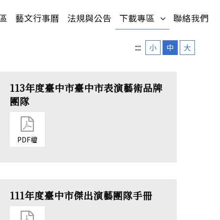
單)
(按鍵盤[下]，
區
藝文行事曆
法規與公告
下載專區
聯絡我們
:::
小
中
大
113年度臺中市臺中市表演藝術品牌
團隊
PDF檔
111年度臺中市傑出演藝團隊手冊