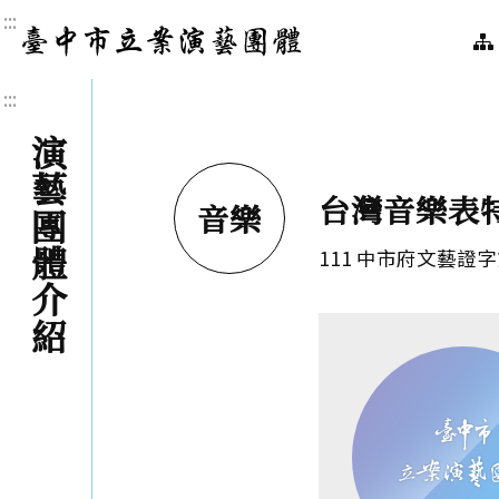
:::
臺中市立案演藝團體｜
:::
演藝團體介紹
台灣音樂表
音樂
111 中市府文藝證字