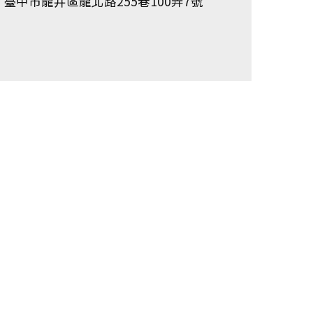
臺中市龍井區龍北路255巷100弄7號