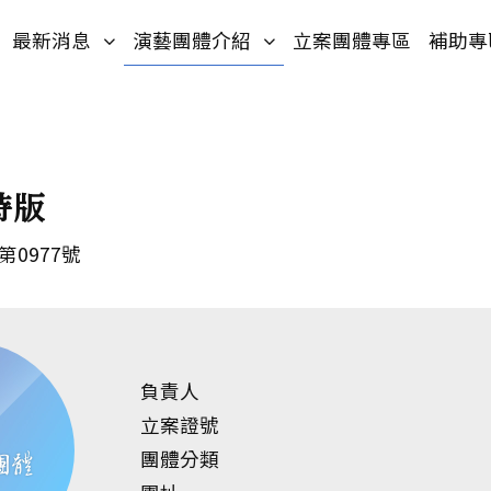
入口網站
網站導覽
(按鍵盤[下]，向下展開次選單)
(按鍵盤[下]，向下展開次選
最新消息
演藝團體介紹
立案團體專區
補助專
特版
第0977號
負責人
立案證號
團體分類