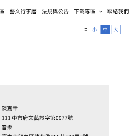
單)
(按鍵盤[下]，
區
藝文行事曆
法規與公告
下載專區
聯絡我們
:::
小
中
大
陳嘉聿
111 中市府文藝證字第0977號
音樂