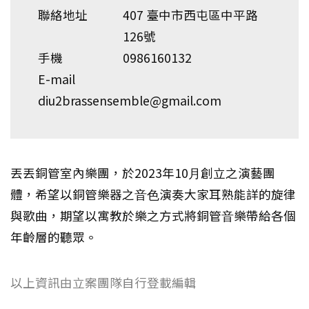
聯絡地址
407 臺中市西屯區中平路
126號
手機
0986160132
E-mail
diu2brassensemble@gmail.com
丟丟銅管室內樂團，於2023年10⽉創立之演藝團
體，希望以銅管樂器之⾳⾊演奏⼤家耳熟能詳的旋律
與歌曲，期望以寓教於樂之⽅式將銅管⾳樂帶給各個
年齡層的聽眾。
以上資訊由立案團隊自行登載編輯