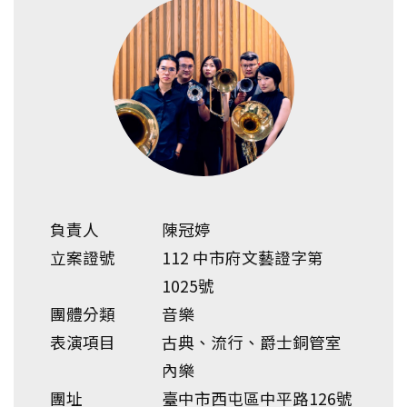
負責人
陳冠婷
立案證號
112 中市府文藝證字第
1025號
團體分類
音樂
表演項目
古典、流行、爵士銅管室
內樂
團址
臺中市西屯區中平路126號