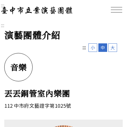
:::
臺中市立案演藝團體｜
:::
演藝團體介紹
:::
小
中
大
音樂
丟丟銅管室內樂團
112 中市府文藝證字第1025號